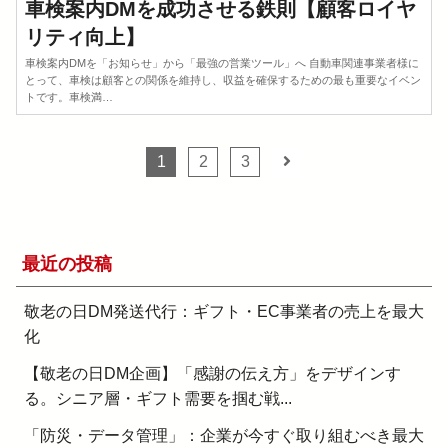
車検案内DMを成功させる鉄則【顧客ロイヤ
リティ向上】
車検案内DMを「お知らせ」から「最強の営業ツール」へ 自動車関連事業者様に
とって、車検は顧客との関係を維持し、収益を確保するための最も重要なイベン
トです。車検満…
1
2
3
最近の投稿
敬老の日DM発送代行：ギフト・EC事業者の売上を最大
化
【敬老の日DM企画】「感謝の伝え方」をデザインす
る。シニア層・ギフト需要を掴む戦...
「防災・データ管理」：企業が今すぐ取り組むべき最大