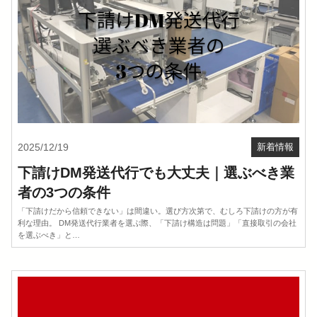
2025/12/19
新着情報
下請けDM発送代行でも大丈夫｜選ぶべき業
者の3つの条件
「下請けだから信頼できない」は間違い。選び方次第で、むしろ下請けの方が有
利な理由。 DM発送代行業者を選ぶ際、「下請け構造は問題」「直接取引の会社
を選ぶべき」と…