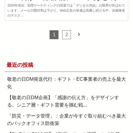
2026年現在、B2Bマーケティングの現場では「デジタル完結」の限界が叫ばれて
います。メールの開封率は下がり、Web広告の単価は高騰し続ける中、決裁権者
のデスク…
1
2
最近の投稿
敬老の日DM発送代行：ギフト・EC事業者の売上を最大
化
【敬老の日DM企画】「感謝の伝え方」をデザインす
る。シニア層・ギフト需要を掴む戦...
「防災・データ管理」：企業が今すぐ取り組むべき最大
のバックオフィス防衛策