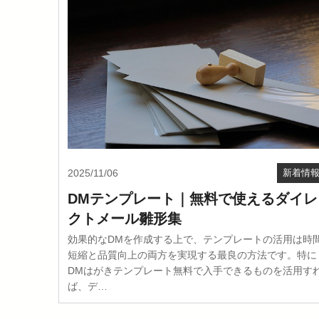
2025/11/06
新着情
DMテンプレート｜無料で使えるダイレ
クトメール雛形集
効果的なDMを作成する上で、テンプレートの活用は時
短縮と品質向上の両方を実現する最良の方法です。特に
DMはがきテンプレート無料で入手できるものを活用す
ば、デ…