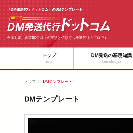
「DM発送代行ドットコム」のDMテンプレート
全国対応、創業50年以上の実績と信頼持つ発送代行のプロです。
トップ
DM発送の基礎知識
top
knowledge
トップ
>
DMテンプレート
DMテンプレート