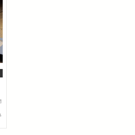
報
間
れ