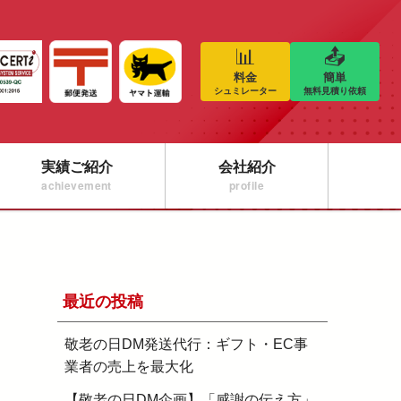
📊
📤
料金
簡単
シュミレーター
無料見積り依頼
実績ご紹介
会社紹介
achievement
profile
最近の投稿
敬老の日DM発送代行：ギフト・EC事
業者の売上を最大化
【敬老の日DM企画】「感謝の伝え方」